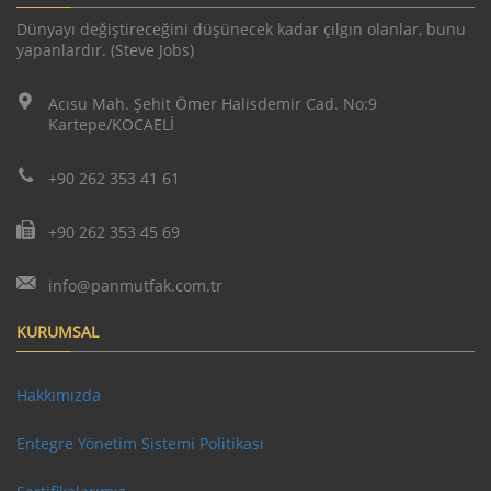
Dünyayı değiştireceğini düşünecek kadar çılgın olanlar, bunu
yapanlardır. (Steve Jobs)
Acısu Mah. Şehit Ömer Halisdemir Cad. No:9
Kartepe/KOCAELİ
+90 262 353 41 61
+90 262 353 45 69
info@panmutfak.com.tr
KURUMSAL
Hakkımızda
Entegre Yönetim Sistemi Politikası